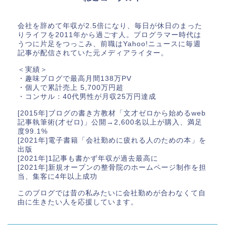
会社を辞めて年収が2.5倍になり、毎日が休日のまった
りライフを2011年から過ごす人。プログラマー時代は
うつに片足をつっこみ、前職はYahoo!ニュースに毎週
記事が配信されていた元メディアライター。
＜実績＞
・趣味ブログで最高月間138万PV
・個人で累計売上 5,700万円超
・コンサル：40代男性が月収25万円達成
[2015年]ブログの書き方教材「文才ゼロから始めるweb
記事執筆術(才ゼロ)」公開→2,600名以上が購入、満足
度99.1%
[2021年]電子書籍「会社勤めに疲れる人のための本」を
出版
[2021年]1記事も書かず年収が過去最高に
[2021年]新規オープンの整骨院のホームページ制作を担
当、集客に4年以上成功
このブログでは昔の私みたいに会社勤めが合わなくて自
由に生きたい人を応援しています。