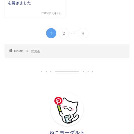
を開きました
2015年7月2日
...
1
2
4
HOME
交流会
ねこヨーグルト