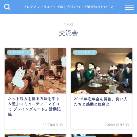
ブログアフィリエイトで稼ぐ方法について皆が知りたいこと
― TAG ―
交流会
イベントレポート
イベントレポート
ネット収入を得る方法を学ぶ
2016年忘年会を開催。良い人
＆遊ぶコミュニティ「マイコ
たちと感動と腹痛と
ミ プレイングモード」活動記
録
2017年8月1日
2016年12月31日