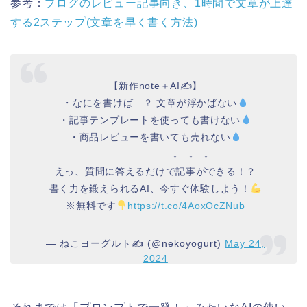
参考：
ブログのレビュー記事向き、1時間で文章が上達
する2ステップ(文章を早く書く方法)
【新作note＋AI✍️】
・なにを書けば…？ 文章が浮かばない
・記事テンプレートを使っても書けない
・商品レビューを書いても売れない
↓ ↓ ↓
えっ、質問に答えるだけで記事ができる！？
書く力を鍛えられるAI、今すぐ体験しよう！
※無料です
https://t.co/4AoxOcZNub
— ねこヨーグルト✍️ (@nekoyogurt)
May 24,
2024