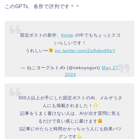
このGPTs、各所で評判です＾＾
固定ポストの新作、
#note
の中でもちょっとスゴ
いらしいです！
うれしい〜
pic.twitter.com/Zp8gbn65bY
— ねこヨーグルト✍️ (@nekoyogurt)
May 27,
2024
300人以上が手にした固定ポストのAI、メルぞうさ
んにも掲載されました！
記事をうまく書けない人は、AIが出す質問に答え
るだけで良い感じに書けます
1記事にやたらと時間かかっちゃう人にも効果バツ
グンです