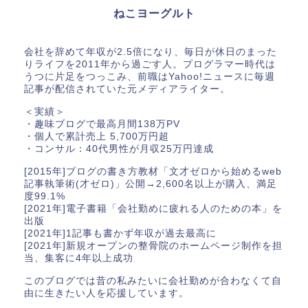
ねこヨーグルト
会社を辞めて年収が2.5倍になり、毎日が休日のまった
りライフを2011年から過ごす人。プログラマー時代は
うつに片足をつっこみ、前職はYahoo!ニュースに毎週
記事が配信されていた元メディアライター。
＜実績＞
・趣味ブログで最高月間138万PV
・個人で累計売上 5,700万円超
・コンサル：40代男性が月収25万円達成
[2015年]ブログの書き方教材「文才ゼロから始めるweb
記事執筆術(才ゼロ)」公開→2,600名以上が購入、満足
度99.1%
[2021年]電子書籍「会社勤めに疲れる人のための本」を
出版
[2021年]1記事も書かず年収が過去最高に
[2021年]新規オープンの整骨院のホームページ制作を担
当、集客に4年以上成功
このブログでは昔の私みたいに会社勤めが合わなくて自
由に生きたい人を応援しています。