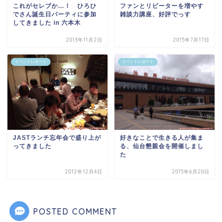
これがセレブか…！ ひろひ
ファンとリピーターを増やす
でさん誕生日パーティに参加
雑談力講座、好評でっす
してきました in 六本木
2013年11月2日
2015年7月17日
イベントレポート
イベントレポート
JASTランチ忘年会で盛り上が
好きなことで生きる人が集ま
ってきました
る、仙台懇親会を開催しまし
た
2012年12月4日
2015年6月20日
POSTED COMMENT