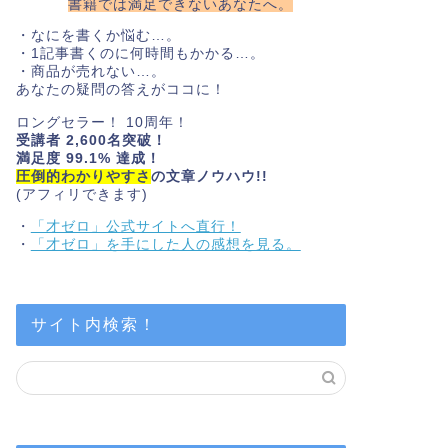
書籍では満足できないあなたへ。
・なにを書くか悩む…。
・1記事書くのに何時間もかかる…。
・商品が売れない…。
あなたの疑問の答えがココに！
ロングセラー！ 10周年！
受講者 2,600名突破！
満足度 99.1% 達成！
圧倒的わかりやすさ
の文章ノウハウ!!
(アフィリできます)
・
「才ゼロ」公式サイトへ直行！
・
「才ゼロ」を手にした人の感想を見る。
サイト内検索！