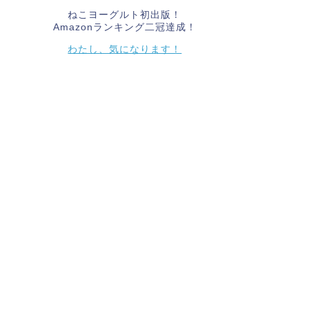
ねこヨーグルト初出版！
Amazonランキング二冠達成！
わたし、気になります！