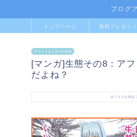
ブログ
トップページ
無料プレゼン
アフィリエイターの生態
[マンガ]生態その8：ア
だよね？
当ブログは商品