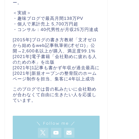
ー。
＜実績＞
・趣味ブログで最高月間138万PV
・個人で累計売上 5,700万円超
・コンサル：40代男性が月収25万円達成
[2015年]ブログの書き方教材「文才ゼロ
から始めるweb記事執筆術(才ゼロ)」公
開→2,600名以上が購入、満足度99.1%
[2021年]電子書籍「会社勤めに疲れる人
のための本」を出版
[2021年]1記事も書かず年収が過去最高に
[2021年]新規オープンの整骨院のホーム
ページ制作を担当、集客に4年以上成功
このブログでは昔の私みたいに会社勤め
が合わなくて自由に生きたい人を応援し
ています。
＼ Follow me ／