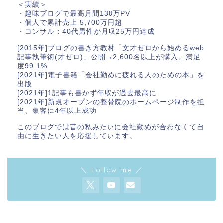
＜実績＞
・趣味ブログで最高月間138万PV
・個人で累計売上 5,700万円超
・コンサル：40代男性が月収25万円達成
[2015年]ブログの書き方教材「文才ゼロから始めるweb
記事執筆術(才ゼロ)」公開→2,600名以上が購入、満足
度99.1%
[2021年]電子書籍「会社勤めに疲れる人のための本」を
出版
[2021年]1記事も書かず年収が過去最高に
[2021年]新規オープンの整骨院のホームページ制作を担
当、集客に4年以上成功
このブログでは昔の私みたいに会社勤めが合わなくて自
由に生きたい人を応援しています。
＼ Follow me ／