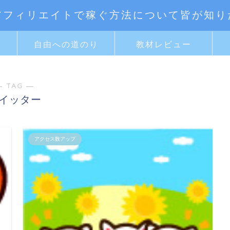
アフィリエイトで稼ぐ方法について皆が知り
ト
自由への道のり
教材レビュー
― TAG ―
イッター
アクセス数アップ