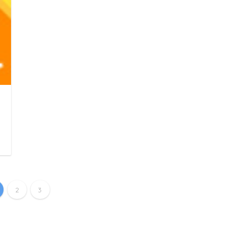
に
日
2
3