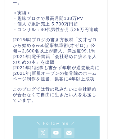
ー。
＜実績＞
・趣味ブログで最高月間138万PV
・個人で累計売上 5,700万円超
・コンサル：40代男性が月収25万円達成
[2015年]ブログの書き方教材「文才ゼロ
から始めるweb記事執筆術(才ゼロ)」公
開→2,600名以上が購入、満足度99.1%
[2021年]電子書籍「会社勤めに疲れる人
のための本」を出版
[2021年]1記事も書かず年収が過去最高に
[2021年]新規オープンの整骨院のホーム
ページ制作を担当、集客に4年以上成功
このブログでは昔の私みたいに会社勤め
が合わなくて自由に生きたい人を応援し
ています。
＼ Follow me ／