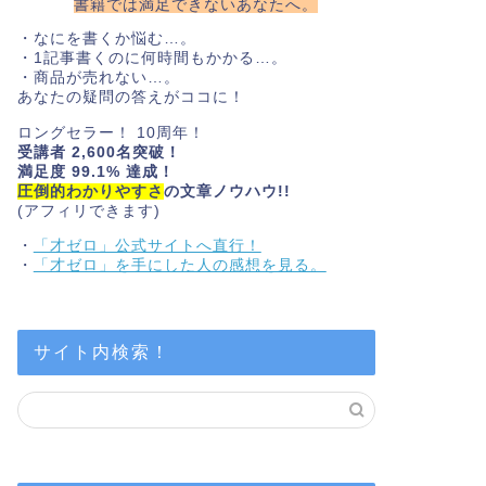
書籍では満足できないあなたへ。
・なにを書くか悩む…。
・1記事書くのに何時間もかかる…。
・商品が売れない…。
あなたの疑問の答えがココに！
ロングセラー！ 10周年！
受講者 2,600名突破！
満足度 99.1% 達成！
圧倒的わかりやすさ
の文章ノウハウ!!
(アフィリできます)
・
「才ゼロ」公式サイトへ直行！
・
「才ゼロ」を手にした人の感想を見る。
サイト内検索！