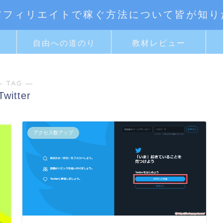
アフィリエイトで稼ぐ方法について皆が知り
ト
自由への道のり
教材レビュー
― TAG ―
Twitter
アクセス数アップ