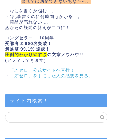
書籍では満足できないあなたへ。
・なにを書くか悩む…。
・1記事書くのに何時間もかかる…。
・商品が売れない…。
あなたの疑問の答えがココに！
ロングセラー！ 10周年！
受講者 2,600名突破！
満足度 99.1% 達成！
圧倒的わかりやすさ
の文章ノウハウ!!
(アフィリできます)
・
「才ゼロ」公式サイトへ直行！
・
「才ゼロ」を手にした人の感想を見る。
サイト内検索！