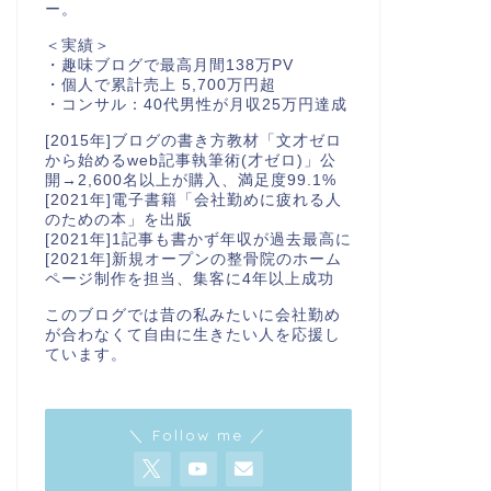
ー。
＜実績＞
・趣味ブログで最高月間138万PV
・個人で累計売上 5,700万円超
・コンサル：40代男性が月収25万円達成
[2015年]ブログの書き方教材「文才ゼロ
から始めるweb記事執筆術(才ゼロ)」公
開→2,600名以上が購入、満足度99.1%
[2021年]電子書籍「会社勤めに疲れる人
のための本」を出版
[2021年]1記事も書かず年収が過去最高に
[2021年]新規オープンの整骨院のホーム
ページ制作を担当、集客に4年以上成功
このブログでは昔の私みたいに会社勤め
が合わなくて自由に生きたい人を応援し
ています。
＼ Follow me ／