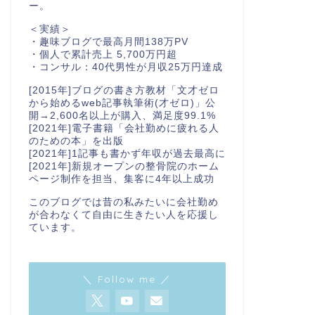
ー。
＜実績＞
・趣味ブログで最高月間138万PV
・個人で累計売上 5,700万円超
・コンサル：40代男性が月収25万円達成
[2015年]ブログの書き方教材「文才ゼロ
から始めるweb記事執筆術(才ゼロ)」公
開→2,600名以上が購入、満足度99.1%
[2021年]電子書籍「会社勤めに疲れる人
のための本」を出版
[2021年]1記事も書かず年収が過去最高に
[2021年]新規オープンの整骨院のホーム
ページ制作を担当、集客に4年以上成功
このブログでは昔の私みたいに会社勤め
が合わなくて自由に生きたい人を応援し
ています。
＼ Follow me ／