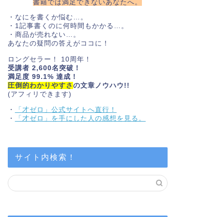
書籍では満足できないあなたへ。
・なにを書くか悩む…。
・1記事書くのに何時間もかかる…。
・商品が売れない…。
あなたの疑問の答えがココに！
ロングセラー！ 10周年！
受講者 2,600名突破！
満足度 99.1% 達成！
圧倒的わかりやすさ
の文章ノウハウ!!
(アフィリできます)
・
「才ゼロ」公式サイトへ直行！
・
「才ゼロ」を手にした人の感想を見る。
サイト内検索！