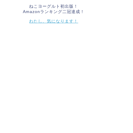
ねこヨーグルト初出版！
Amazonランキング二冠達成！
わたし、気になります！