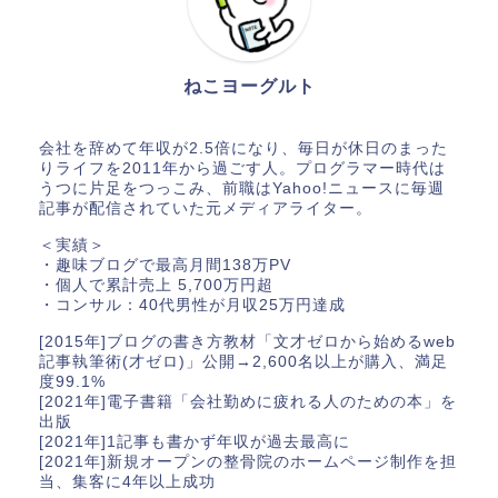
ねこヨーグルト
会社を辞めて年収が2.5倍になり、毎日が休日のまった
りライフを2011年から過ごす人。プログラマー時代は
うつに片足をつっこみ、前職はYahoo!ニュースに毎週
記事が配信されていた元メディアライター。
＜実績＞
・趣味ブログで最高月間138万PV
・個人で累計売上 5,700万円超
・コンサル：40代男性が月収25万円達成
[2015年]ブログの書き方教材「文才ゼロから始めるweb
記事執筆術(才ゼロ)」公開→2,600名以上が購入、満足
度99.1%
[2021年]電子書籍「会社勤めに疲れる人のための本」を
出版
[2021年]1記事も書かず年収が過去最高に
[2021年]新規オープンの整骨院のホームページ制作を担
当、集客に4年以上成功