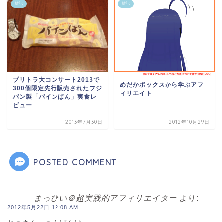
雑記
雑記
ブリトラ大コンサート2013で
めだかボックスから学ぶアフ
300個限定先行販売されたフジ
ィリエイト
パン製「パインぱん」実食レ
ビュー
2013年7月30日
2012年10月29日
POSTED COMMENT
まっひい＠超実践的アフィリエイター
より:
2012年5月22日 12:08 AM