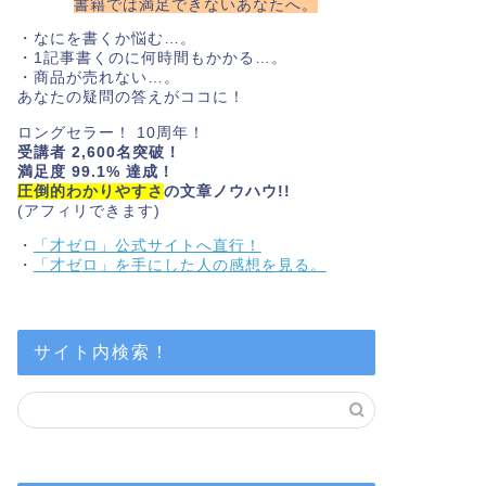
書籍では満足できないあなたへ。
・なにを書くか悩む…。
・1記事書くのに何時間もかかる…。
・商品が売れない…。
あなたの疑問の答えがココに！
ロングセラー！ 10周年！
受講者 2,600名突破！
満足度 99.1% 達成！
圧倒的わかりやすさ
の文章ノウハウ!!
(アフィリできます)
・
「才ゼロ」公式サイトへ直行！
・
「才ゼロ」を手にした人の感想を見る。
サイト内検索！