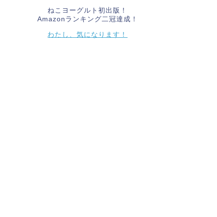
ねこヨーグルト初出版！
Amazonランキング二冠達成！
わたし、気になります！