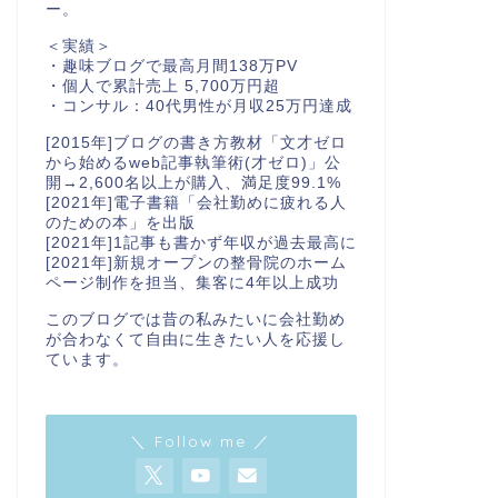
ー。
＜実績＞
・趣味ブログで最高月間138万PV
・個人で累計売上 5,700万円超
・コンサル：40代男性が月収25万円達成
[2015年]ブログの書き方教材「文才ゼロ
から始めるweb記事執筆術(才ゼロ)」公
開→2,600名以上が購入、満足度99.1%
[2021年]電子書籍「会社勤めに疲れる人
のための本」を出版
[2021年]1記事も書かず年収が過去最高に
[2021年]新規オープンの整骨院のホーム
ページ制作を担当、集客に4年以上成功
このブログでは昔の私みたいに会社勤め
が合わなくて自由に生きたい人を応援し
ています。
＼ Follow me ／