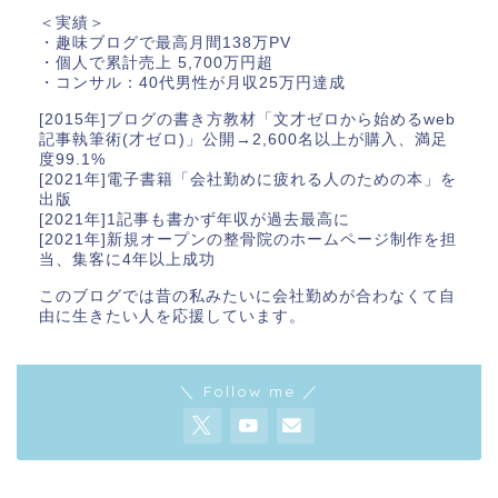
＜実績＞
・趣味ブログで最高月間138万PV
・個人で累計売上 5,700万円超
・コンサル：40代男性が月収25万円達成
[2015年]ブログの書き方教材「文才ゼロから始めるweb
記事執筆術(才ゼロ)」公開→2,600名以上が購入、満足
度99.1%
[2021年]電子書籍「会社勤めに疲れる人のための本」を
出版
[2021年]1記事も書かず年収が過去最高に
[2021年]新規オープンの整骨院のホームページ制作を担
当、集客に4年以上成功
このブログでは昔の私みたいに会社勤めが合わなくて自
由に生きたい人を応援しています。
＼ Follow me ／