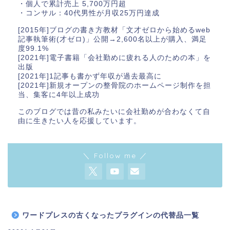
・個人で累計売上 5,700万円超
・コンサル：40代男性が月収25万円達成
[2015年]ブログの書き方教材「文才ゼロから始めるweb
記事執筆術(才ゼロ)」公開→2,600名以上が購入、満足
度99.1%
[2021年]電子書籍「会社勤めに疲れる人のための本」を
出版
[2021年]1記事も書かず年収が過去最高に
[2021年]新規オープンの整骨院のホームページ制作を担
当、集客に4年以上成功
このブログでは昔の私みたいに会社勤めが合わなくて自
由に生きたい人を応援しています。
＼ Follow me ／
ワードプレスの古くなったプラグインの代替品一覧