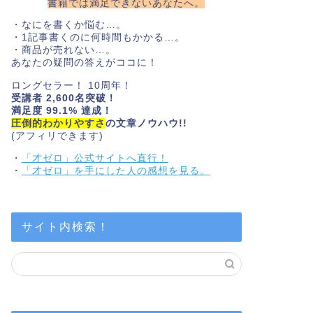
書籍では満足できないあなたへ。
・なにを書くか悩む…。
・1記事書くのに何時間もかかる…。
・商品が売れない…。
あなたの疑問の答えがココに！
ロングセラー！ 10周年！
受講者 2,600名突破！
満足度 99.1% 達成！
圧倒的わかりやすさ
の文章ノウハウ!!
(アフィリできます)
・
「才ゼロ」公式サイトへ直行！
・
「才ゼロ」を手にした人の感想を見る。
サイト内検索！