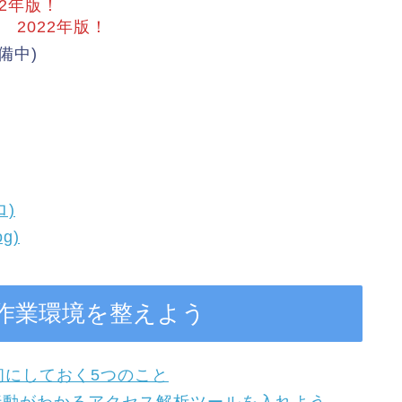
22年版！
2022年版！
備中)
)
g)
や作業環境を整えよう
初にしておく5つのこと