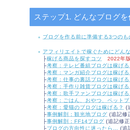
ステップ1. どんなブログ
ブログを作る前に準備する3つのも
アフィリエイトで稼ぐためにどん
├
稼げる商品を探すコツ
2022年
├
考察：テレビ番組ブログは稼げる
├
考察：マンガ紹介ブログは稼げる
├
考察：仕事の裏話ブログは稼げる
├
考察：手作り雑貨ブログは稼げる
├
考察：歌手ファンブログは稼げる
├
考察：ごはん、おやつ、ペットブ
├
考察：愛猫のブログは稼げる？
(
├
事例解剖：観光地ブログ
(追記修
├
事例解剖：FF14ブログ
(追記修正
├
ブログの方向性に迷ったら…
(追