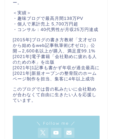
ー。
＜実績＞
・趣味ブログで最高月間138万PV
・個人で累計売上 5,700万円超
・コンサル：40代男性が月収25万円達成
[2015年]ブログの書き方教材「文才ゼロ
から始めるweb記事執筆術(才ゼロ)」公
開→2,600名以上が購入、満足度99.1%
[2021年]電子書籍「会社勤めに疲れる人
のための本」を出版
[2021年]1記事も書かず年収が過去最高に
[2021年]新規オープンの整骨院のホーム
ページ制作を担当、集客に4年以上成功
このブログでは昔の私みたいに会社勤め
が合わなくて自由に生きたい人を応援し
ています。
＼ Follow me ／